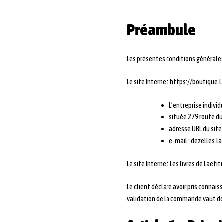
Préambule
Les présentes conditions générales 
Le site Internet https://boutique.l
L’entreprise individ
située 279 route d
adresse URL du site
e-mail : dezelles.
Le site Internet Les livres de Laëti
Le client déclare avoir pris conna
validation de la commande vaut do