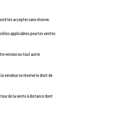
puté les accepter sans réserve.
celles applicables pour les ventes
utre version ou tout autre
Le vendeur se réserve le droit de
ecteur de la vente à distance dont