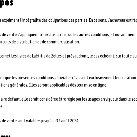
ipes
expriment l’intégralité des obligations des parties. En ce sens, l’acheteur est ré
 de vente s’appliquent à l’exclusion de toutes autres conditions, et notamment 
rcuits de distribution et de commercialisation.
nternet Les livres de Laëtitia de Zelles et prévaudront, le cas échéant, sur toute a
nt que les présentes conditions générales régissent exclusivement leur relation. 
ions générales. Elles seront applicables dès leur mise en ligne.
faire défaut, elle serait considérée être régie par les usages en vigueur dans le s
ce.
s de vente sont valables jusqu’au 31 août 2024.