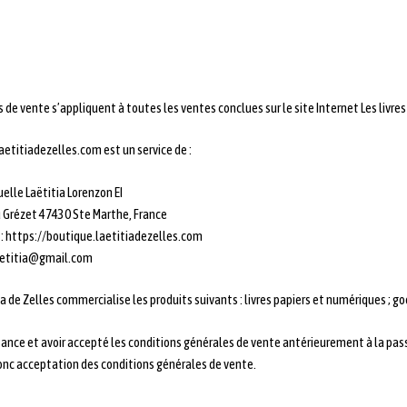
de vente s’appliquent à toutes les ventes conclues sur le site Internet Les livres 
aetitiadezelles.com est un service de :
uelle Laëtitia Lorenzon EI
u Grézet 47430 Ste Marthe, France
 : https://boutique.laetitiadezelles.com
laetitia@gmail.com
tia de Zelles commercialise les produits suivants : livres papiers et numériques ; go
issance et avoir accepté les conditions générales de vente antérieurement à la p
nc acceptation des conditions générales de vente.