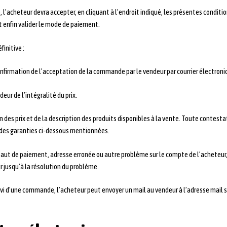
l’acheteur devra accepter, en cliquant à l’endroit indiqué, les présentes condition
et enfin valider le mode de paiement.
initive :
confirmation de l’acceptation de la commande par le vendeur par courrier électroni
eur de l’intégralité du prix.
s prix et de la description des produits disponibles à la vente. Toute contestat
 des garanties ci-dessous mentionnées.
t de paiement, adresse erronée ou autre problème sur le compte de l’acheteur, l
 jusqu’à la résolution du problème.
ivi d’une commande, l’acheteur peut envoyer un mail au vendeur à l’adresse mail 