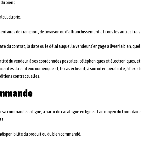
du bien ;
lcul du prix ;
lémentaires de transport, de livraison ou d’affranchissement et tous les autres frais
 du contrat, la date ou le délai auquel le vendeur s’engage à livrer le bien, quel q
entité du vendeur, à ses coordonnées postales, téléphoniques et électroniques, et à
nnalités du contenu numérique et, le cas échéant, à son interopérabilité, à l’exi
ditions contractuelles.
 commande
er sa commande en ligne, à partir du catalogue en ligne et au moyen du formulaire q
es.
ndisponibilité du produit ou du bien commandé.