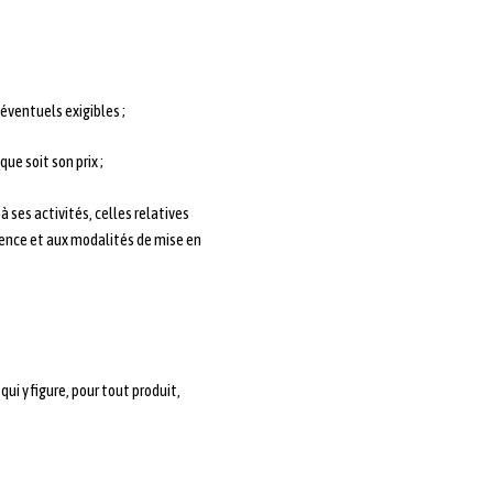
 éventuels exigibles ;
ue soit son prix ;
 ses activités, celles relatives
stence et aux modalités de mise en
ui y figure, pour tout produit,