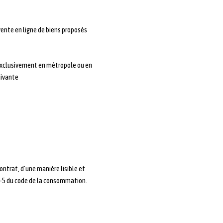
 vente en ligne de biens proposés
s exclusivement en métropole ou en
uivante
ntrat, d’une manière lisible et
21-5 du code de la consommation.