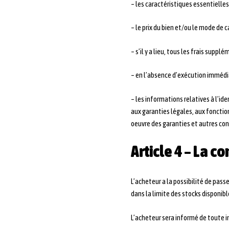
– les caractéristiques essentielles 
– le prix du bien et/ou le mode de ca
– s’il y a lieu, tous les frais supp
– en l’absence d’exécution immédiate
– les informations relatives à l’id
aux garanties légales, aux fonctio
oeuvre des garanties et autres con
Article 4 – La
L’acheteur a la possibilité de pass
dans la limite des stocks disponibl
L’acheteur sera informé de toute i