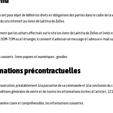
enu
ont pour objet de définir les droits et obligations des parties dans le cadre de la
 du site internet Les livres de Laëtitia de Zelles.
ent que les achats effectués sur le site Les livres de Laëtitia de Zelles et livré
es DOM-TOM ou à l’étranger, il convient d’adresser un message à l’adresse e-mail s
suivants : livres papiers et numériques ; goodies.
ormations précontractuelles
unication, préalablement à la passation de sa commande et à la conclusion du co
itions générales de vente et de toutes les informations listées à l’article L. 2
anière claire et compréhensible, les informations suivantes :