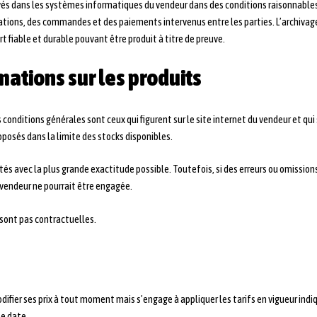
vés dans les systèmes informatiques du vendeur dans des conditions raisonnables
ions, des commandes et des paiements intervenus entre les parties. L’archiva
t fiable et durable pouvant être produit à titre de preuve.
rmations sur les produits
s conditions générales sont ceux qui figurent sur le site internet du vendeur et q
roposés dans la limite des stocks disponibles.
tés avec la plus grande exactitude possible. Toutefois, si des erreurs ou omission
 vendeur ne pourrait être engagée.
 sont pas contractuelles.
modifier ses prix à tout moment mais s’engage à appliquer les tarifs en vigueur 
te date.