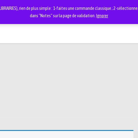
BRAIRIES), rien de plus simple : 1-faites une commande classique ; 2-sélectionnez 
dans "Notes" sur la page de validation.
Ignorer