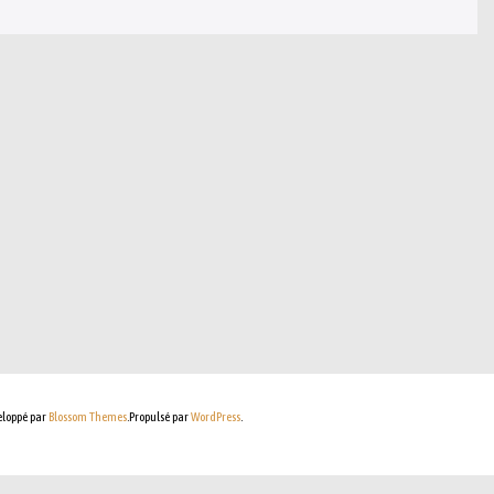
eloppé par
Blossom Themes
.Propulsé par
WordPress
.