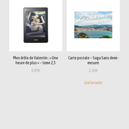
au
plus
ancien
Mon drôle de Valentin ; « Une
Carte postale – Saga Sans demi-
heure de plus » – tome 2,5
mesure
0,89
€
2,00
€
Lire la suite